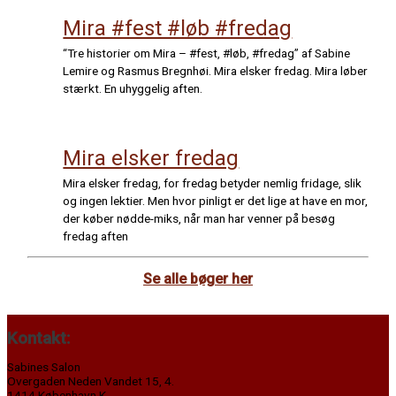
Mira #fest #løb #fredag
“Tre historier om Mira – #fest, #løb, #fredag” af Sabine
Lemire og Rasmus Bregnhøi. Mira elsker fredag. Mira løber
stærkt. En uhyggelig aften.
Mira elsker fredag
Mira elsker fredag, for fredag betyder nemlig fridage, slik
og ingen lektier. Men hvor pinligt er det lige at have en mor,
der køber nødde-miks, når man har venner på besøg
fredag aften
Se alle bøger her
Kontakt:
Sabines Salon
Overgaden Neden Vandet 15, 4.
1414 København K