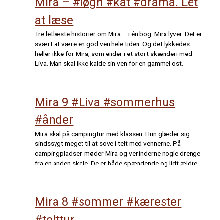
Mira – #løgn #kat #drama. Let
at læse
Tre letlæste historier om Mira – i én bog. Mira lyver. Det er
svært at være en god ven hele tiden. Og det lykkedes
heller ikke for Mira, som ender i et stort skænderi med
Liva. Man skal ikke kalde sin ven for en gammel ost.
Mira 9 #Liva #sommerhus
#ånder
Mira skal på campingtur med klassen. Hun glæder sig
sindssygt meget til at sove i telt med vennerne. På
campingpladsen møder Mira og veninderne nogle drenge
fra en anden skole. De er både spændende og lidt ældre.
Mira 8 #sommer #kærester
#telttur