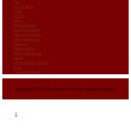
Leo
Let at læse
Lola
Merch
Mira
Mira badges
Mira halskæde
Mira mini teater
Mira mulepose
Mira pin
Mira t-shirts
Mira Toilettaske
Molly
Motorcyklen Charlie
Noa
Ukategoriseret
Copyright © 2026
En Lille Bitte Pavillon
| Design entegrate