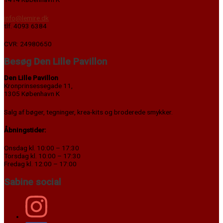
info@lemire.dk
tlf. 4093 6384
CVR: 24980650
Besøg Den Lille Pavillon
Den Lille Pavillon
Kronprinsessegade 11,
1305 København K
Salg af bøger, tegninger, krea-kits og broderede smykker.
Åbningstider:
Onsdag kl. 10:00 – 17:30
Torsdag kl. 10:00 – 17:30
Fredag kl. 12:00 – 17:00
Sabine social