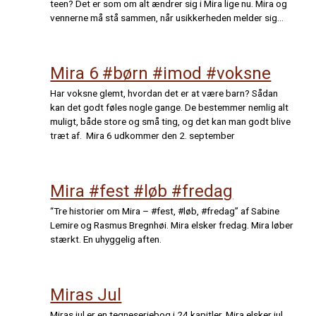
teen? Det er som om alt ændrer sig i Mira lige nu. Mira og
vennerne må stå sammen, når usikkerheden melder sig…
Mira 6 #børn #imod #voksne
Har voksne glemt, hvordan det er at være barn? Sådan
kan det godt føles nogle gange. De bestemmer nemlig alt
muligt, både store og små ting, og det kan man godt blive
træt af. Mira 6 udkommer den 2. september
Mira #fest #løb #fredag
“Tre historier om Mira – #fest, #løb, #fredag” af Sabine
Lemire og Rasmus Bregnhøi. Mira elsker fredag. Mira løber
stærkt. En uhyggelig aften.
Miras Jul
Miras jul er en tegneseriebog i 24 kapitler. Mira elsker jul,