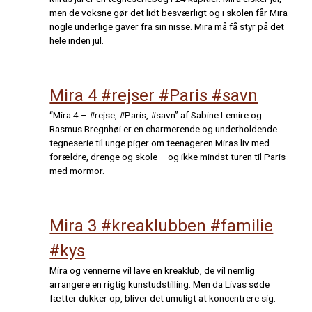
men de voksne gør det lidt besværligt og i skolen får Mira
nogle underlige gaver fra sin nisse. Mira må få styr på det
hele inden jul.
Mira 4 #rejser #Paris #savn
“Mira 4 – #rejse, #Paris, #savn” af Sabine Lemire og
Rasmus Bregnhøi er en charmerende og underholdende
tegneserie til unge piger om teenageren Miras liv med
forældre, drenge og skole – og ikke mindst turen til Paris
med mormor.
Mira 3 #kreaklubben #familie
#kys
Mira og vennerne vil lave en kreaklub, de vil nemlig
arrangere en rigtig kunstudstilling. Men da Livas søde
fætter dukker op, bliver det umuligt at koncentrere sig.