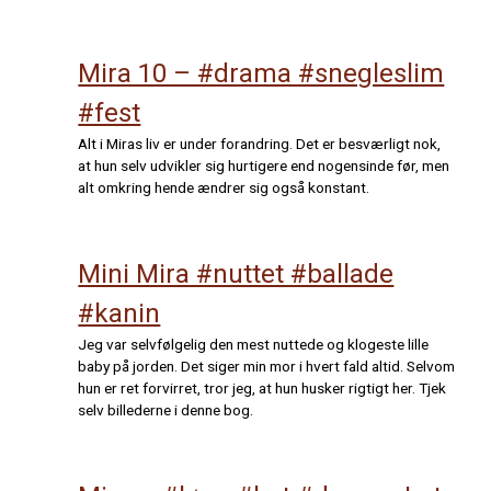
Mira 10 – #drama #snegleslim
#fest
Alt i Miras liv er under forandring. Det er besværligt nok,
at hun selv udvikler sig hurtigere end nogensinde før, men
alt omkring hende ændrer sig også konstant.
Mini Mira #nuttet #ballade
#kanin
Jeg var selvfølgelig den mest nuttede og klogeste lille
baby på jorden. Det siger min mor i hvert fald altid. Selvom
hun er ret forvirret, tror jeg, at hun husker rigtigt her. Tjek
selv billederne i denne bog.