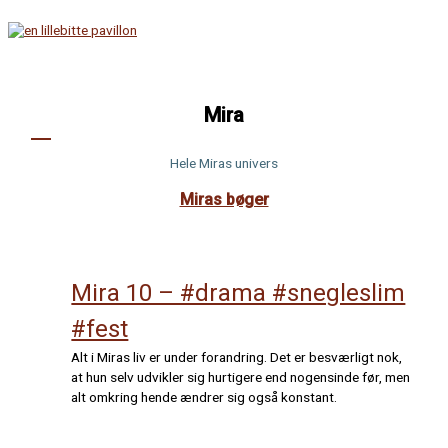
Gå
til
indholdet
Hovedmenu
Mira
Hele Miras univers
Miras bøger
Mira 10 – #drama #snegleslim
#fest
Alt i Miras liv er under forandring. Det er besværligt nok,
at hun selv udvikler sig hurtigere end nogensinde før, men
alt omkring hende ændrer sig også konstant.