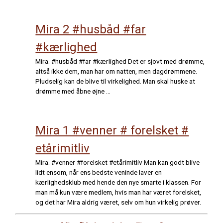
Mira 2 #husbåd #far
#kærlighed
Mira. #husbåd #far #kærlighed Det er sjovt med drømme,
altså ikke dem, man har om natten, men dagdrømmene.
Pludselig kan de blive til virkelighed. Man skal huske at
drømme med åbne øjne …
Mira 1 #venner # forelsket #
etårimitliv
Mira. #venner #forelsket #etårimitliv Man kan godt blive
lidt ensom, når ens bedste veninde laver en
kærlighedsklub med hende den nye smarte i klassen. For
man må kun være medlem, hvis man har været forelsket,
og det har Mira aldrig været, selv om hun virkelig prøver.