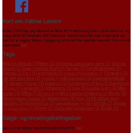
Kort om Sabine Lemire
Siden 2005 har jeg skrevet artikler til forældre og børn om kreativitet og
inspiration til familieliv. Mit fokus har været hvordan man inspirerer sit
barn til at tegne, klippe, bygge og alt hvad der styrker barnets finmotorik.
Læs mere
her!
Tags
Bea og Basse
(7)
Børn
(3)
Dea og
Carlsens Læsestarts-serie
(2)
Svend
(3)
Deas hamster Kurt
(3)
familieaktivitet
(3)
Familie
(2)
Forældre
(3)
Fantasi
(2)
Far
(2)
Feministisk
(2)
Fester
(1)
Forelsket
(1)
inspirationsbog
gør-det-selv-bog
(2)
håndarbejde
(2)
Husbåd
(1)
(7)
Jørgen Pingvin
(3)
Kærlighed
Kreabog
(2)
Kvindetegn
(2)
kys
(2)
(3)
Liva
(3)
Mini
Lejrskole
(2)
letlæsning
(2)
Louise Gram
(2)
Leg
(1)
Mira
(13)
Molly
(6)
teater
(3)
Mira t-shirts
(2)
Mire 5
(2)
Mira 3
(1)
Muleposer
(4)
På telttur med
Motorcyklen Charlie
(2)
Noa
(2)
klassen
(3)
sommerhus
(3)
Ud i det blå
(2)
teenagepiger
(1)
Uhygge
Ånder
(3)
Venner
(2)
Vælg selv handlingen
(2)
(1)
Unge piger
(1)
Salgs- og leveringsbetingelser
Læs vores salgs- og leveringsbetingelser
her!