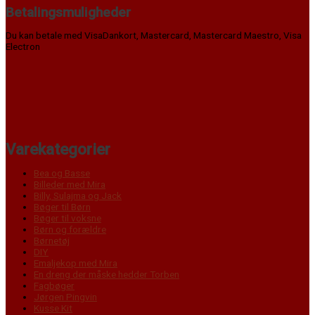
Betalingsmuligheder
Du kan betale med VisaDankort, Mastercard, Mastercard Maestro, Visa
Electron
Varekategorier
Bea og Basse
Billeder med Mira
Billy, Sulajma og Jack
Bøger til Børn
Bøger til voksne
Børn og forældre
Børnetøj
DIY
Emaljekop med Mira
En dreng der måske hedder Torben
Fagbøger
Jørgen Pingvin
Kusse Kit