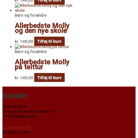
Børn og forældre
Allerbedste Molly
og den nye skole
kr.
149,00
Tilføj til kurv
Børn og forældre
Allerbedste Molly
på telttur
kr.
149,00
Tilføj til kurv
Kontakt:
Sabines Salon
Overgaden Neden Vandet 15, 4.
1414 København K
info@lemire.dk
tlf. 4093 6384