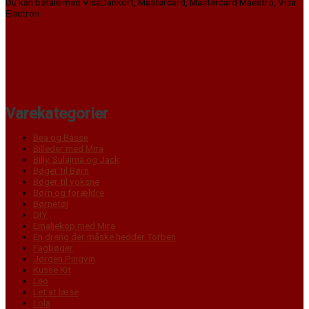
Du kan betale med VisaDankort, Mastercard, Mastercard Maestro, Visa
Electron
Varekategorier
Bea og Basse
Billeder med Mira
Billy, Sulajma og Jack
Bøger til Børn
Bøger til voksne
Børn og forældre
Børnetøj
DIY
Emaljekop med Mira
En dreng der måske hedder Torben
Fagbøger
Jørgen Pingvin
Kusse Kit
Leo
Let at læse
Lola