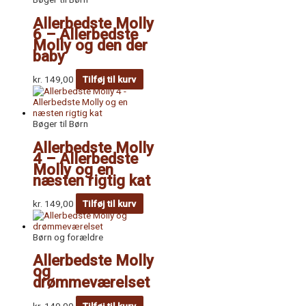
Allerbedste Molly
6 – Allerbedste
Molly og den der
baby
kr.
149,00
Tilføj til kurv
Bøger til Børn
Allerbedste Molly
4 – Allerbedste
Molly og en
næsten rigtig kat
kr.
149,00
Tilføj til kurv
Børn og forældre
Allerbedste Molly
og
drømmeværelset
kr.
149,00
Tilføj til kurv