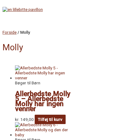
Gå
til
indholdet
Hovedmenu
Forside
/ Molly
Molly
Bøger til Børn
Allerbedste Molly
5 – Allerbedste
Molly har ingen
venner
kr.
149,00
Tilføj til kurv
Bøger til Børn