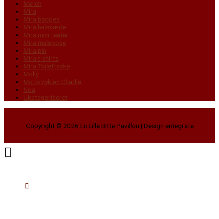
Merch
Mira
Mira badges
Mira halskæde
Mira mini teater
Mira mulepose
Mira pin
Mira t-shirts
Mira Toilettaske
Molly
Motorcyklen Charlie
Noa
Ukategoriseret
Copyright © 2026
En Lille Bitte Pavillon
| Design entegrate