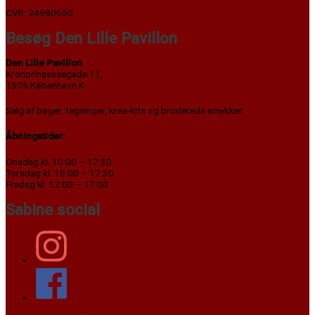
CVR: 24980650
Besøg Den Lille Pavillon
Den Lille Pavillon
Kronprinsessegade 11,
1305 København K
Salg af bøger, tegninger, krea-kits og broderede smykker.
Åbningstider:
Onsdag kl. 10:00 – 17:30
Torsdag kl. 10:00 – 17:30
Fredag kl. 12:00 – 17:00
Sabine social