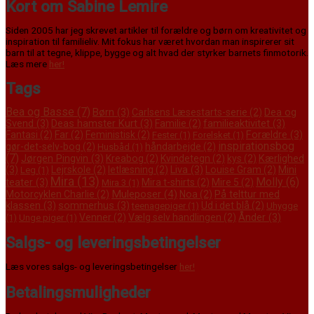
Kort om Sabine Lemire
Siden 2005 har jeg skrevet artikler til forældre og børn om kreativitet og
inspiration til familieliv. Mit fokus har været hvordan man inspirerer sit
barn til at tegne, klippe, bygge og alt hvad der styrker barnets finmotorik.
Læs mere
her!
Tags
Bea og Basse
(7)
Børn
(3)
Dea og
Carlsens Læsestarts-serie
(2)
Svend
(3)
Deas hamster Kurt
(3)
familieaktivitet
(3)
Familie
(2)
Forældre
(3)
Fantasi
(2)
Far
(2)
Feministisk
(2)
Fester
(1)
Forelsket
(1)
inspirationsbog
gør-det-selv-bog
(2)
håndarbejde
(2)
Husbåd
(1)
(7)
Jørgen Pingvin
(3)
Kærlighed
Kreabog
(2)
Kvindetegn
(2)
kys
(2)
(3)
Liva
(3)
Mini
Lejrskole
(2)
letlæsning
(2)
Louise Gram
(2)
Leg
(1)
Mira
(13)
Molly
(6)
teater
(3)
Mira t-shirts
(2)
Mire 5
(2)
Mira 3
(1)
Muleposer
(4)
På telttur med
Motorcyklen Charlie
(2)
Noa
(2)
klassen
(3)
sommerhus
(3)
Ud i det blå
(2)
teenagepiger
(1)
Uhygge
Ånder
(3)
Venner
(2)
Vælg selv handlingen
(2)
(1)
Unge piger
(1)
Salgs- og leveringsbetingelser
Læs vores salgs- og leveringsbetingelser
her!
Betalingsmuligheder