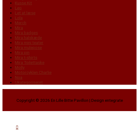
Kusse Kit
Leo
Let at læse
Lola
Merch
Mira
Mira badges
Mira halskæde
Mira mini teater
Mira mulepose
Mira pin
Mira t-shirts
Mira Toilettaske
Molly
Motorcyklen Charlie
Noa
Ukategoriseret
Copyright © 2026
En Lille Bitte Pavillon
| Design entegrate