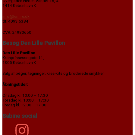
Overgaden Neden Vandet 15, 4.
1414 København K
info@lemire.dk
tlf. 4093 6384
CVR: 24980650
Besøg Den Lille Pavillon
Den Lille Pavillon
Kronprinsessegade 11,
1305 København K
Salg af bøger, tegninger, krea-kits og broderede smykker.
Åbningstider:
Onsdag kl. 10:00 – 17:30
Torsdag kl. 10:00 – 17:30
Fredag kl. 12:00 – 17:00
Sabine social