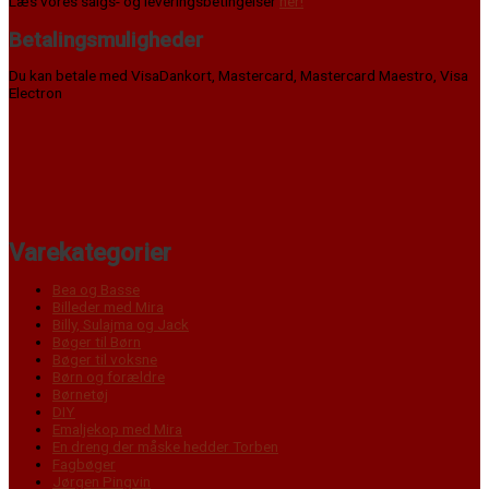
Læs vores salgs- og leveringsbetingelser
her!
Betalingsmuligheder
Du kan betale med VisaDankort, Mastercard, Mastercard Maestro, Visa
Electron
Varekategorier
Bea og Basse
Billeder med Mira
Billy, Sulajma og Jack
Bøger til Børn
Bøger til voksne
Børn og forældre
Børnetøj
DIY
Emaljekop med Mira
En dreng der måske hedder Torben
Fagbøger
Jørgen Pingvin