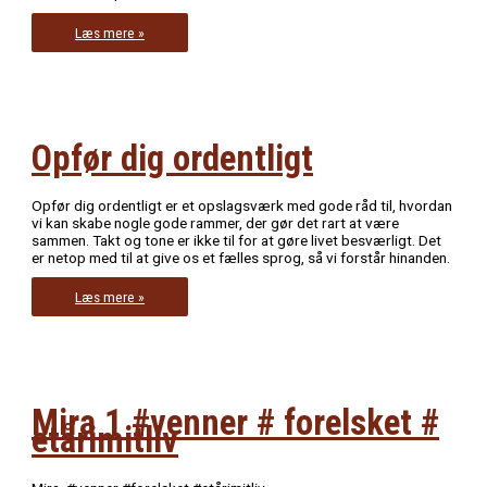
Weekend
Læs mere »
Opfør dig ordentligt
Opfør dig ordentligt er et opslagsværk med gode råd til, hvordan
vi kan skabe nogle gode rammer, der gør det rart at være
sammen. Takt og tone er ikke til for at gøre livet besværligt. Det
er netop med til at give os et fælles sprog, så vi forstår hinanden.
Opfør
Læs mere »
dig
ordentligt
Mira 1 #venner # forelsket #
etårimitliv