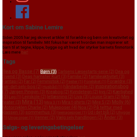
Kort om Sabine Lemire
Siden 2005 har jeg skrevet artikler til forældre og børn om kreativitet og
inspiration til familieliv. Mit fokus har været hvordan man inspirerer sit
barn til at tegne, klippe, bygge og alt hvad der styrker barnets finmotorik.
Læs mere
her!
Tags
Bea og Basse
(7)
Børn
(3)
Dea og
Carlsens Læsestarts-serie
(2)
Svend
(3)
Deas hamster Kurt
(3)
familieaktivitet
(3)
Familie
(2)
Forældre
(3)
Fantasi
(2)
Far
(2)
Feministisk
(2)
Fester
(1)
Forelsket
(1)
inspirationsbog
gør-det-selv-bog
(2)
håndarbejde
(2)
Husbåd
(1)
(7)
Jørgen Pingvin
(3)
Kærlighed
Kreabog
(2)
Kvindetegn
(2)
kys
(2)
(3)
Liva
(3)
Mini
Lejrskole
(2)
letlæsning
(2)
Louise Gram
(2)
Leg
(1)
Mira
(13)
Molly
(6)
teater
(3)
Mira t-shirts
(2)
Mire 5
(2)
Mira 3
(1)
Muleposer
(4)
På telttur med
Motorcyklen Charlie
(2)
Noa
(2)
klassen
(3)
sommerhus
(3)
Ud i det blå
(2)
teenagepiger
(1)
Uhygge
Ånder
(3)
Venner
(2)
Vælg selv handlingen
(2)
(1)
Unge piger
(1)
Salgs- og leveringsbetingelser