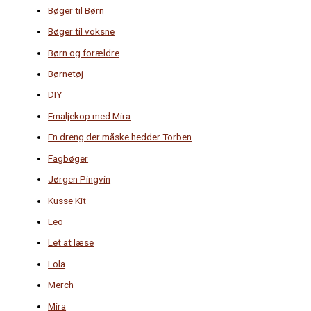
Bøger til Børn
Bøger til voksne
Børn og forældre
Børnetøj
DIY
Emaljekop med Mira
En dreng der måske hedder Torben
Fagbøger
Jørgen Pingvin
Kusse Kit
Leo
Let at læse
Lola
Merch
Mira