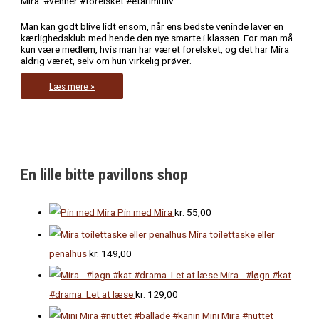
Mira. #venner #forelsket #etårimitliv
Man kan godt blive lidt ensom, når ens bedste veninde laver en
kærlighedsklub med hende den nye smarte i klassen. For man må
kun være medlem, hvis man har været forelsket, og det har Mira
aldrig været, selv om hun virkelig prøver.
Mira
Læs mere »
1
#venner
#
forelsket
#
etårimitliv
En lille bitte pavillons shop
Pin med Mira
kr.
55,00
Mira toilettaske eller
penalhus
kr.
149,00
Mira - #løgn #kat
#drama. Let at læse
kr.
129,00
Mini Mira #nuttet