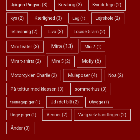
Jørgen Pingvin
(3)
Kreabog
(2)
Kvindetegn
(2)
Kærlighed
(3)
kys
(2)
Lejrskole
(2)
Leg
(1)
Liva
(3)
letlæsning
(2)
Louise Gram
(2)
Mira
(13)
Mini teater
(3)
Mira 3
(1)
Molly
(6)
Mira t-shirts
(2)
Mire 5
(2)
Muleposer
(4)
Motorcyklen Charlie
(2)
Noa
(2)
På telttur med klassen
(3)
sommerhus
(3)
Ud i det blå
(2)
teenagepiger
(1)
Uhygge
(1)
Venner
(2)
Vælg selv handlingen
(2)
Unge piger
(1)
Ånder
(3)