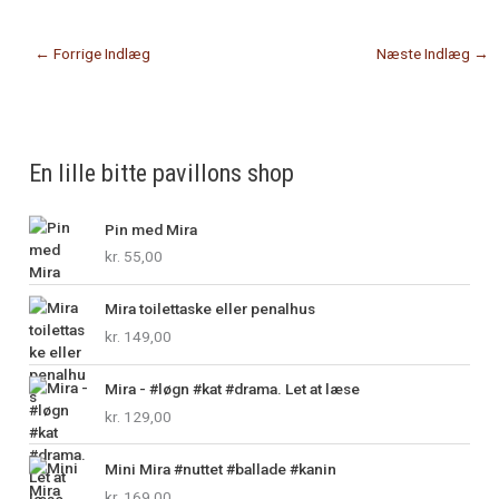
←
Forrige Indlæg
Næste Indlæg
→
En lille bitte pavillons shop
Pin med Mira
kr.
55,00
Mira toilettaske eller penalhus
kr.
149,00
Mira - #løgn #kat #drama. Let at læse
kr.
129,00
Mini Mira #nuttet #ballade #kanin
kr.
169,00