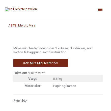
Gå
til
Hov
indholdet
/
BTB
,
Merch
,
Mira
Miras mini teater indeholder 3 kulisser, 17 dukker, sort
karton til baggrund samt instruktion.
Køb Mira Mini teater her
Fakta om
Mini teatret
:
Vægt
0.6 kg
Materialer
Papir og karton
Pris: 49,-