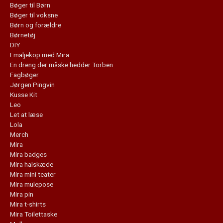
Bøger til Børn
Bøger til voksne
Børn og forældre
Børnetøj
DIY
Emaljekop med Mira
En dreng der måske hedder Torben
Fagbøger
Jørgen Pingvin
Kusse Kit
Leo
Let at læse
Lola
Merch
Mira
Mira badges
Mira halskæde
Mira mini teater
Mira mulepose
Mira pin
Mira t-shirts
Mira Toilettaske