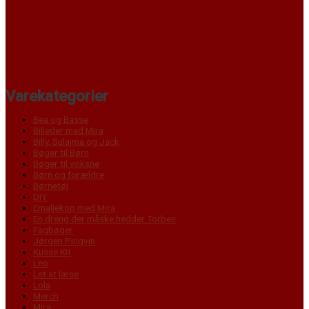
Varekategorier
Bea og Basse
Billeder med Mira
Billy, Sulajma og Jack
Bøger til Børn
Bøger til voksne
Børn og forældre
Børnetøj
DIY
Emaljekop med Mira
En dreng der måske hedder Torben
Fagbøger
Jørgen Pingvin
Kusse Kit
Leo
Let at læse
Lola
Merch
Mira