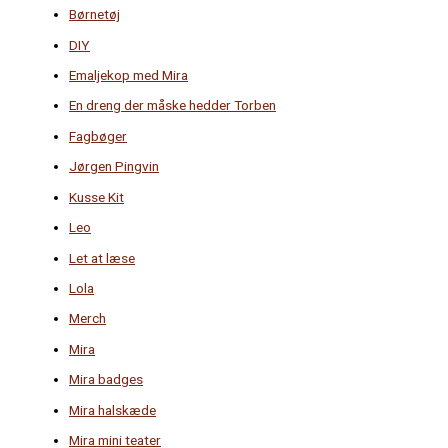
Børnetøj
DIY
Emaljekop med Mira
En dreng der måske hedder Torben
Fagbøger
Jørgen Pingvin
Kusse Kit
Leo
Let at læse
Lola
Merch
Mira
Mira badges
Mira halskæde
Mira mini teater