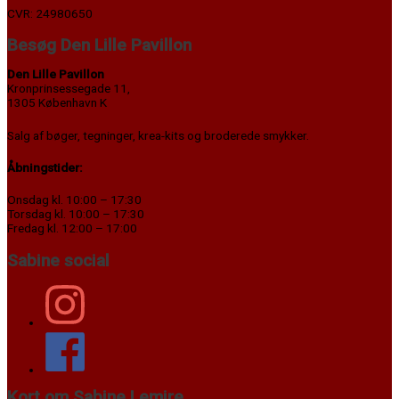
CVR: 24980650
Besøg Den Lille Pavillon
Den Lille Pavillon
Kronprinsessegade 11,
1305 København K
Salg af bøger, tegninger, krea-kits og broderede smykker.
Åbningstider:
Onsdag kl. 10:00 – 17:30
Torsdag kl. 10:00 – 17:30
Fredag kl. 12:00 – 17:00
Sabine social
Kort om Sabine Lemire