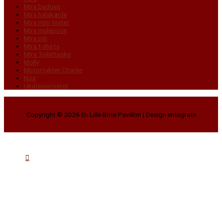
Mira badges
Mira halskæde
Mira mini teater
Mira mulepose
Mira pin
Mira t-shirts
Mira Toilettaske
Molly
Motorcyklen Charlie
Noa
Ukategoriseret
Copyright © 2026
En Lille Bitte Pavillon
| Design entegrate