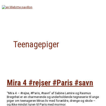
Gå
til
indholdet
Hovedmenu
Teenagepiger
Mira 4 #rejser #Paris #savn
“Mira 4 – #rejse, #Paris, #savn” af Sabine Lemire og Rasmus
Bregnhøi er en charmerende og underholdende tegneserie til unge
piger om teenageren Miras liv med forældre, drenge og skole –
og ikke mindst turen til Paris med mormor.