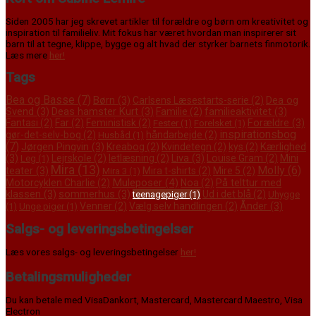
Siden 2005 har jeg skrevet artikler til forældre og børn om kreativitet og
inspiration til familieliv. Mit fokus har været hvordan man inspirerer sit
barn til at tegne, klippe, bygge og alt hvad der styrker barnets finmotorik.
Læs mere
her!
Tags
Bea og Basse
(7)
Børn
(3)
Dea og
Carlsens Læsestarts-serie
(2)
Svend
(3)
Deas hamster Kurt
(3)
familieaktivitet
(3)
Familie
(2)
Forældre
(3)
Fantasi
(2)
Far
(2)
Feministisk
(2)
Fester
(1)
Forelsket
(1)
inspirationsbog
gør-det-selv-bog
(2)
håndarbejde
(2)
Husbåd
(1)
(7)
Jørgen Pingvin
(3)
Kærlighed
Kreabog
(2)
Kvindetegn
(2)
kys
(2)
(3)
Liva
(3)
Mini
Lejrskole
(2)
letlæsning
(2)
Louise Gram
(2)
Leg
(1)
Mira
(13)
Molly
(6)
teater
(3)
Mira t-shirts
(2)
Mire 5
(2)
Mira 3
(1)
Muleposer
(4)
På telttur med
Motorcyklen Charlie
(2)
Noa
(2)
klassen
(3)
sommerhus
(3)
Ud i det blå
(2)
teenagepiger
(1)
Uhygge
Ånder
(3)
Venner
(2)
Vælg selv handlingen
(2)
(1)
Unge piger
(1)
Salgs- og leveringsbetingelser
Læs vores salgs- og leveringsbetingelser
her!
Betalingsmuligheder
Du kan betale med VisaDankort, Mastercard, Mastercard Maestro, Visa
Electron