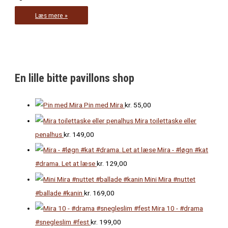
Mira
Læs mere »
4
#rejser
#Paris
#savn
En lille bitte pavillons shop
Pin med Mira
kr.
55,00
Mira toilettaske eller
penalhus
kr.
149,00
Mira - #løgn #kat
#drama. Let at læse
kr.
129,00
Mini Mira #nuttet
#ballade #kanin
kr.
169,00
Mira 10 - #drama
#snegleslim #fest
kr.
199,00