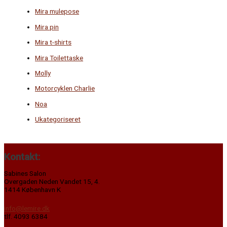
Mira mulepose
Mira pin
Mira t-shirts
Mira Toilettaske
Molly
Motorcyklen Charlie
Noa
Ukategoriseret
Kontakt:
Sabines Salon
Overgaden Neden Vandet 15, 4.
1414 København K
info@lemire.dk
tlf. 4093 6384