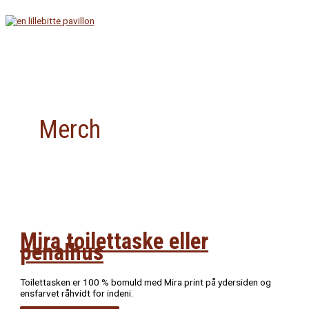
Gå
til
indholdet
Hovedmenu
Merch
Mira toilettaske eller
penalhus
Toilettasken er 100 % bomuld med Mira print på ydersiden og
ensfarvet råhvidt for indeni.