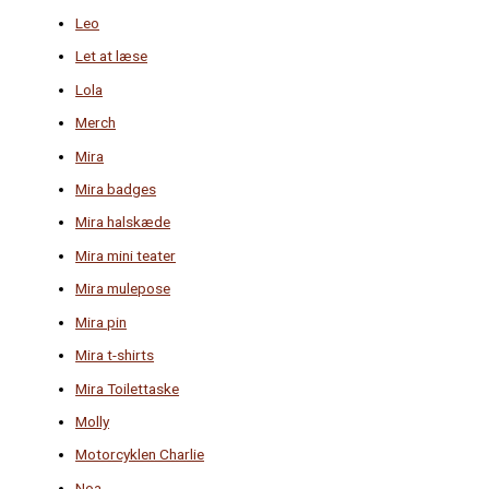
Leo
Let at læse
Lola
Merch
Mira
Mira badges
Mira halskæde
Mira mini teater
Mira mulepose
Mira pin
Mira t-shirts
Mira Toilettaske
Molly
Motorcyklen Charlie
Noa