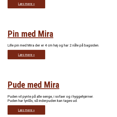
Mira
Læs mere »
toilettaske
eller
penalhus
Pin med Mira
Lille pin med Mira der er 4 cm høj og har 2 nåle på bagsiden.
Pin
Læs mere »
med
Mira
Pude med Mira
Puden vil pynte på alle senge, i sofaer og i hyggehjørner.
Puden har lynlås, så inderpuden kan tages ud.
Pude
Læs mere »
med
Mira