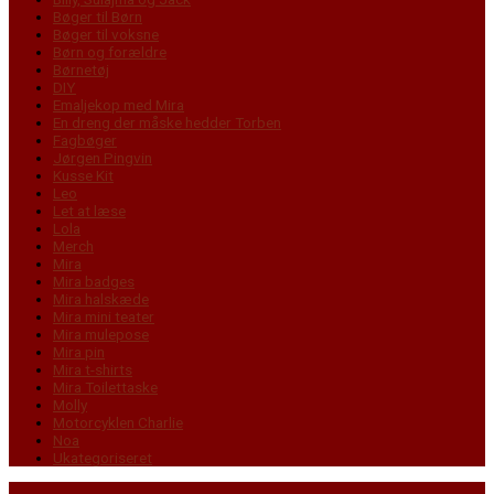
Bøger til Børn
Bøger til voksne
Børn og forældre
Børnetøj
DIY
Emaljekop med Mira
En dreng der måske hedder Torben
Fagbøger
Jørgen Pingvin
Kusse Kit
Leo
Let at læse
Lola
Merch
Mira
Mira badges
Mira halskæde
Mira mini teater
Mira mulepose
Mira pin
Mira t-shirts
Mira Toilettaske
Molly
Motorcyklen Charlie
Noa
Ukategoriseret