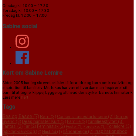
Onsdag kl. 10:00 – 17:30
Torsdag kl. 10:00 – 17:30
Fredag kl. 12:00 – 17:00
Sabine social
Kort om Sabine Lemire
Siden 2005 har jeg skrevet artikler til forældre og børn om kreativitet og
inspiration til familieliv. Mit fokus har været hvordan man inspirerer sit
barn til at tegne, klippe, bygge og alt hvad der styrker barnets finmotorik.
Læs mere
her!
Tags
Bea og Basse
(7)
Børn
(3)
Dea og
Carlsens Læsestarts-serie
(2)
Svend
(3)
Deas hamster Kurt
(3)
familieaktivitet
(3)
Familie
(2)
Forældre
(3)
Fantasi
(2)
Far
(2)
Feministisk
(2)
Fester
(1)
Forelsket
(1)
inspirationsbog
gør-det-selv-bog
(2)
håndarbejde
(2)
Husbåd
(1)