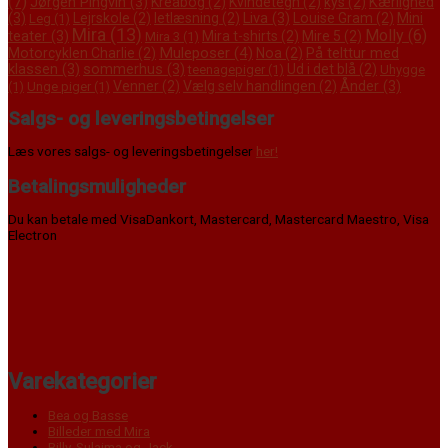
(7)
Jørgen Pingvin
(3)
Kærlighed
Kreabog
(2)
Kvindetegn
(2)
kys
(2)
(3)
Liva
(3)
Mini
Lejrskole
(2)
letlæsning
(2)
Louise Gram
(2)
Leg
(1)
Mira
(13)
Molly
(6)
teater
(3)
Mira t-shirts
(2)
Mire 5
(2)
Mira 3
(1)
Muleposer
(4)
På telttur med
Motorcyklen Charlie
(2)
Noa
(2)
klassen
(3)
sommerhus
(3)
Ud i det blå
(2)
teenagepiger
(1)
Uhygge
Ånder
(3)
Venner
(2)
Vælg selv handlingen
(2)
(1)
Unge piger
(1)
Salgs- og leveringsbetingelser
Læs vores salgs- og leveringsbetingelser
her!
Betalingsmuligheder
Du kan betale med VisaDankort, Mastercard, Mastercard Maestro, Visa
Electron
Varekategorier
Bea og Basse
Billeder med Mira
Billy, Sulajma og Jack