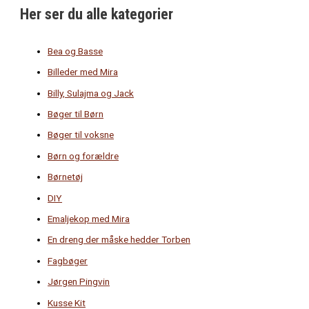
Her ser du alle kategorier
Bea og Basse
Billeder med Mira
Billy, Sulajma og Jack
Bøger til Børn
Bøger til voksne
Børn og forældre
Børnetøj
DIY
Emaljekop med Mira
En dreng der måske hedder Torben
Fagbøger
Jørgen Pingvin
Kusse Kit