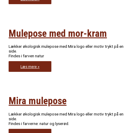
med
Mira
og
kat
Mulepose med mor-kram
Lækker økologisk mulepose med Mira logo eller motiv trykt på en
side.
Findes i farven natur
Mulepose
Læs mere »
med
mor-
kram
Mira mulepose
Lækker økologisk mulepose med Mira logo eller motiv trykt på en
side.
Findes i farverne: natur og lyserød.