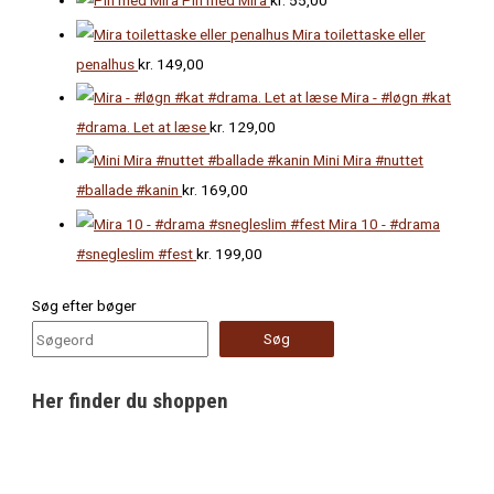
Pin med Mira
kr.
55,00
Mira toilettaske eller
penalhus
kr.
149,00
Mira - #løgn #kat
#drama. Let at læse
kr.
129,00
Mini Mira #nuttet
#ballade #kanin
kr.
169,00
Mira 10 - #drama
#snegleslim #fest
kr.
199,00
Søg efter bøger
Søg
Her finder du shoppen