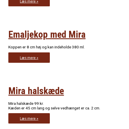
Mira
Læs mere »
mulepose
Emaljekop med Mira
Koppen er 8 cm høj og kan indeholde 380 ml.
Emaljekop
Læs mere »
med
Mira
Mira halskæde
Mira halskæde 99 kr.
Kæden er 45 cm lang og selve vedhænget er ca. 2 cm.
Mira
Læs mere »
halskæde