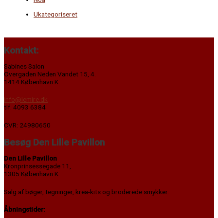
Ukategoriseret
Kontakt:
Sabines Salon
Overgaden Neden Vandet 15, 4.
1414 København K
info@lemire.dk
tlf. 4093 6384
CVR: 24980650
Besøg Den Lille Pavillon
Den Lille Pavillon
Kronprinsessegade 11,
1305 København K
Salg af bøger, tegninger, krea-kits og broderede smykker.
Åbningstider: