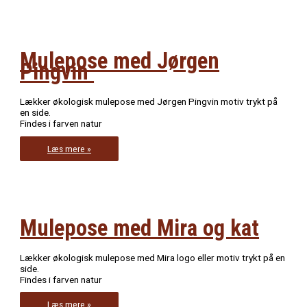
Mulepose med Jørgen
Pingvin
Lækker økologisk mulepose med Jørgen Pingvin motiv trykt på
en side.
Findes i farven natur
Mulepose
Læs mere »
med
Jørgen
Pingvin
Mulepose med Mira og kat
Lækker økologisk mulepose med Mira logo eller motiv trykt på en
side.
Findes i farven natur
Mulepose
Læs mere »