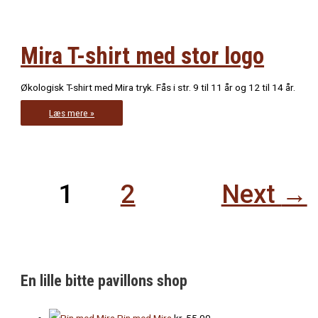
Mira T-shirt med stor logo
Økologisk T-shirt med Mira tryk. Fås i str. 9 til 11 år og 12 til 14 år.
Mira
Læs mere »
T-
shirt
med
stor
logo
1
2
Next
→
En lille bitte pavillons shop