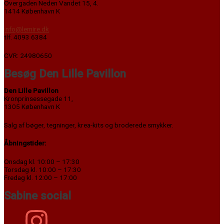
Overgaden Neden Vandet 15, 4.
1414 København K
info@lemire.dk
tlf. 4093 6384
CVR: 24980650
Besøg Den Lille Pavillon
Den Lille Pavillon
Kronprinsessegade 11,
1305 København K
Salg af bøger, tegninger, krea-kits og broderede smykker.
Åbningstider:
Onsdag kl. 10:00 – 17:30
Torsdag kl. 10:00 – 17:30
Fredag kl. 12:00 – 17:00
Sabine social