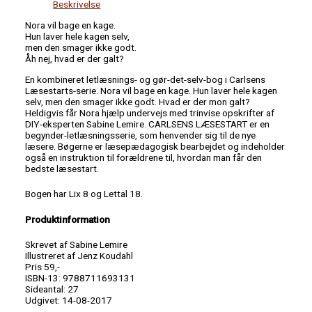
Beskrivelse
Nora vil bage en kage.
Hun laver hele kagen selv,
men den smager ikke godt.
Åh nej, hvad er der galt?
En kombineret letlæsnings- og gør-det-selv-bog i Carlsens
Læsestarts-serie. Nora vil bage en kage. Hun laver hele kagen
selv, men den smager ikke godt. Hvad er der mon galt?
Heldigvis får Nora hjælp undervejs med trinvise opskrifter af
DIY-eksperten Sabine Lemire. CARLSENS LÆSESTART e
r en
begynder-letlæsningsserie, som henvender sig til de nye
læsere. Bøgerne er læsepædagogisk bearbejdet og indeholder
også en instruktion til forældrene til, hvordan man får den
bedste læsestart.
Bogen har Lix 8 og Lettal 18.
Produktinformation
Skrevet af Sabine Lemire
Illustreret af Jenz Koudahl
Pris 59,-
ISBN-13: 9788711693131
Sideantal: 27
Udgivet: 14-08-2017