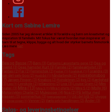
Kort om Sabine Lemire
Siden 2005 har jeg skrevet artikler til forældre og børn om kreativitet og
inspiration til familieliv. Mit fokus har været hvordan man inspirerer sit
barn til at tegne, klippe, bygge og alt hvad der styrker barnets finmotorik.
Læs mere
her!
Tags
Bea og Basse
(7)
Børn
(3)
Dea og
Carlsens Læsestarts-serie
(2)
Svend
(3)
Deas hamster Kurt
(3)
familieaktivitet
(3)
Familie
(2)
Forældre
(3)
Fantasi
(2)
Far
(2)
Feministisk
(2)
Fester
(1)
Forelsket
(1)
inspirationsbog
gør-det-selv-bog
(2)
håndarbejde
(2)
Husbåd
(1)
(7)
Jørgen Pingvin
(3)
Kærlighed
Kreabog
(2)
Kvindetegn
(2)
kys
(2)
(3)
Liva
(3)
Mini
Lejrskole
(2)
letlæsning
(2)
Louise Gram
(2)
Leg
(1)
Mira
(13)
Molly
(6)
teater
(3)
Mira t-shirts
(2)
Mire 5
(2)
Mira 3
(1)
Muleposer
(4)
På telttur med
Motorcyklen Charlie
(2)
Noa
(2)
klassen
(3)
sommerhus
(3)
Ud i det blå
(2)
teenagepiger
(1)
Uhygge
Ånder
(3)
Venner
(2)
Vælg selv handlingen
(2)
(1)
Unge piger
(1)
Salgs- og leveringsbetingelser