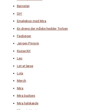
Børnetøj
DIY
Emaljekop med Mira
En dreng der måske hedder Torben
Fagbøger
Jørgen Pingvin
Kusse Kit
Leo
Let at læse
Lola
Merch
Mira
Mira badges
Mira halskæde