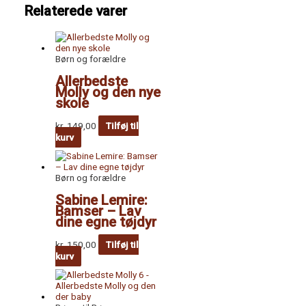
Relaterede varer
Børn og forældre
Allerbedste
Molly og den nye
skole
kr.
149,00
Tilføj til
kurv
Børn og forældre
Sabine Lemire:
Bamser – Lav
dine egne tøjdyr
kr.
150,00
Tilføj til
kurv