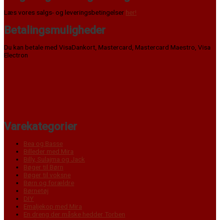
Læs vores salgs- og leveringsbetingelser
her!
Betalingsmuligheder
Du kan betale med VisaDankort, Mastercard, Mastercard Maestro, Visa
Electron
Varekategorier
Bea og Basse
Billeder med Mira
Billy, Sulajma og Jack
Bøger til Børn
Bøger til voksne
Børn og forældre
Børnetøj
DIY
Emaljekop med Mira
En dreng der måske hedder Torben