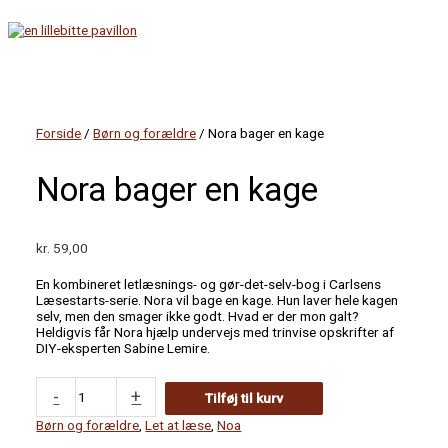
Gå
til
indholdet
Hovedmenu
Forside
/
Børn og forældre
/ Nora bager en kage
Nora bager en kage
kr.
59,00
En kombineret letlæsnings- og gør-det-selv-bog i Carlsens
Læsestarts-serie. Nora vil bage en kage. Hun laver hele kagen
selv, men den smager ikke godt. Hvad er der mon galt?
Heldigvis får Nora hjælp undervejs med trinvise opskrifter af
DIY-eksperten Sabine Lemire.
Nora
-
+
Tilføj til kurv
bager
en
Børn og forældre
,
Let at læse
,
Noa
kage
antal