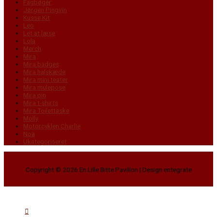
Fagbøger
Jørgen Pingvin
Kusse Kit
Leo
Let at læse
Lola
Merch
Mira
Mira badges
Mira halskæde
Mira mini teater
Mira mulepose
Mira pin
Mira t-shirts
Mira Toilettaske
Molly
Motorcyklen Charlie
Noa
Ukategoriseret
Copyright © 2026
En Lille Bitte Pavillon
| Design entegrate