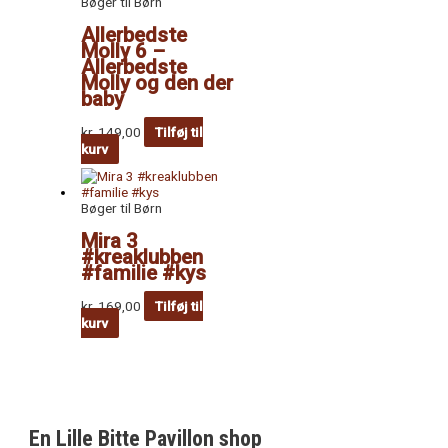
Bøger til Børn
Allerbedste
Molly 6 –
Allerbedste
Molly og den der
baby
kr.
149,00
Tilføj til
kurv
Bøger til Børn
Mira 3
#kreaklubben
#familie #kys
kr.
169,00
Tilføj til
kurv
En Lille Bitte Pavillon shop