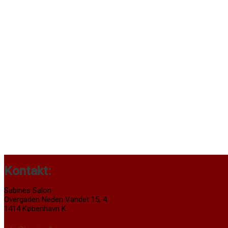
Kontakt:
Sabines Salon
Overgaden Neden Vandet 15, 4.
1414 København K