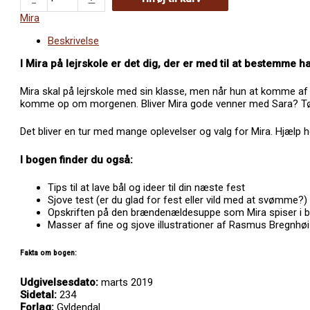
på
lejrskole
Mira
antal
Beskrivelse
I Mira på lejrskole er det dig, der er med til at bestemme h
Mira skal på lejrskole med sin klasse, men når hun at komme af 
komme op om morgenen. Bliver Mira gode venner med Sara? Tø
Det bliver en tur med mange oplevelser og valg for Mira. Hjælp h
I bogen finder du også:
Tips til at lave bål og ideer til din næste fest
Sjove test (er du glad for fest eller vild med at svømme?)
Opskriften på den brændenældesuppe som Mira spiser i 
Masser af fine og sjove illustrationer af Rasmus Bregnhøi
Fakta om bogen:
Udgivelsesdato:
marts 2019
Sidetal:
234
Forlag:
Gyldendal