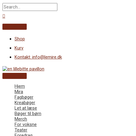
Gå
Søg
til
indholdet
efter:
Søg
Overheader
Shop
Kurv
Kontakt: info@lemire.dk
Hovedmenu
Hjem
Mira
Fagbøger
Kreabøger
Let at læse
Bøger til børn
Merch
For voksne
Teater
Foredrag