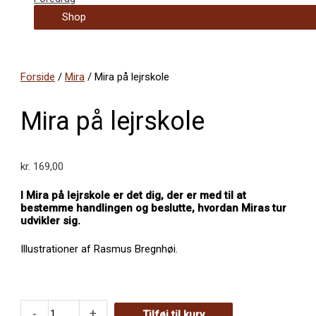
Shop
Forside
/
Mira
/ Mira på lejrskole
Mira på lejrskole
kr.
169,00
I Mira på lejrskole er det dig, der er med til at
bestemme handlingen og beslutte, hvordan Miras tur
udvikler sig.
Illustrationer af Rasmus Bregnhøi.
Mira
-
+
Tilføj til kurv