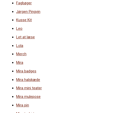
Fagbøger
Jørgen Pingvin
Kusse Kit
Leo
Let at læse
Lola
Merch
Mira
Mira badges
Mira halskæde
Mira mini teater
Mira mulepose
Mira pin