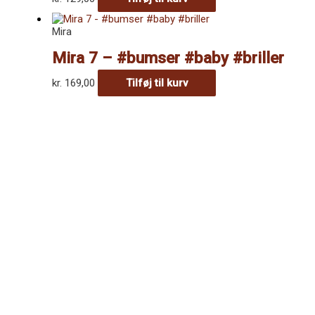
vælges
på
varesiden
Mira
Mira 7 – #bumser #baby #briller
kr.
169,00
Tilføj til kurv