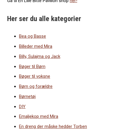
Gå til En Lille Bitte Pavillon shop
her!
Her ser du alle kategorier
Bea og Basse
Billeder med Mira
Billy, Sulajma og Jack
Bøger til Børn
Bøger til voksne
Børn og forældre
Børnetøj
DIY
Emaljekop med Mira
En dreng der måske hedder Torben