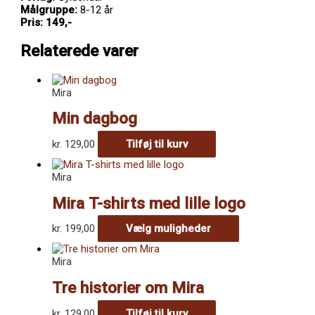
Målgruppe:
8-12 år
Pris: 149,-
Relaterede varer
Mira
Min dagbog
kr.
129,00
Tilføj til kurv
Mira
Mira T-shirts med lille logo
Dette
kr.
199,00
Vælg muligheder
vare
har
Mira
flere
varianter.
Tre historier om Mira
Mulighederne
kan
kr.
129,00
Tilføj til kurv