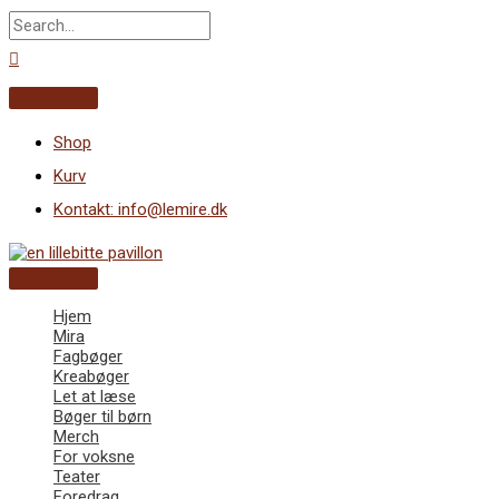
Gå
Søg
til
indholdet
efter:
Søg
Overheader
Shop
Kurv
Kontakt: info@lemire.dk
Hovedmenu
Hjem
Mira
Fagbøger
Kreabøger
Let at læse
Bøger til børn
Merch
For voksne
Teater
Foredrag