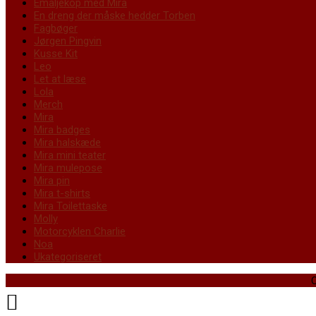
Emaljekop med Mira
En dreng der måske hedder Torben
Fagbøger
Jørgen Pingvin
Kusse Kit
Leo
Let at læse
Lola
Merch
Mira
Mira badges
Mira halskæde
Mira mini teater
Mira mulepose
Mira pin
Mira t-shirts
Mira Toilettaske
Molly
Motorcyklen Charlie
Noa
Ukategoriseret
C