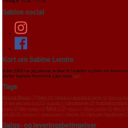
Fredag kl. 12:00 – 17:00
Sabine social
Kort om Sabine Lemire
Siden 2005 har jeg skrevet artikler til forældre og børn om kreativitet
styrker barnets finmotorik. Læs mere
her!
Tags
Bea og Basse
(7)
Børn
(3)
Dea og Sv
Carlsens Læsestarts-serie
(2)
inspirationsbog
(3)
gør-det-selv-bog
(2)
håndarbejde
(2)
Husbåd
(1)
Mira
(13)
Mini teater
(3)
Gram
(2)
Mira t-shirts
(2)
Mire 5
(
Mira 3
(1)
det blå
(2)
Venner
(2)
Vælg selv handlingen
(
Uhygge
(1)
Unge piger
(1)
Salgs- og leveringsbetingelser