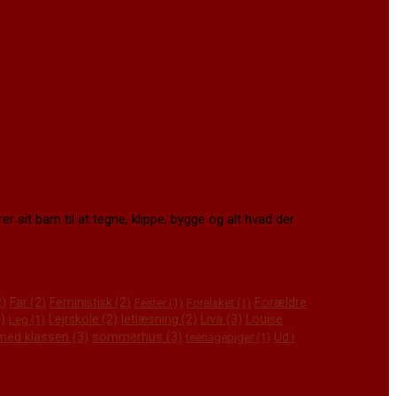
r sit barn til at tegne, klippe, bygge og alt hvad der
Forældre
)
Far
(2)
Feministisk
(2)
Fester
(1)
Forelsket
(1)
)
Liva
(3)
Lejrskole
(2)
letlæsning
(2)
Louise
Leg
(1)
 med klassen
(3)
sommerhus
(3)
Ud i
teenagepiger
(1)