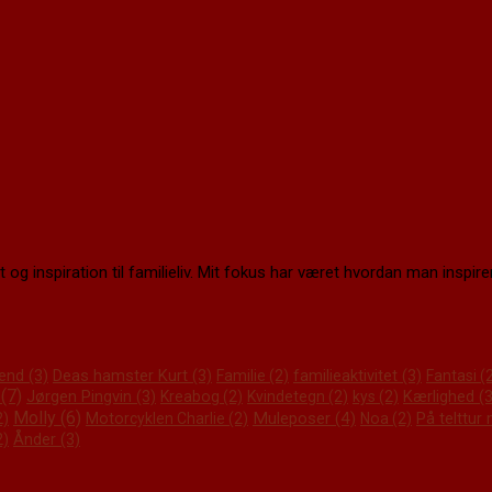
 og inspiration til familieliv. Mit fokus har været hvordan man inspirere
end
(3)
Deas hamster Kurt
(3)
familieaktivitet
(3)
Familie
(2)
Fantasi
(2
(7)
Jørgen Pingvin
(3)
Kærlighed
(3
Kreabog
(2)
Kvindetegn
(2)
kys
(2)
Molly
(6)
Muleposer
(4)
På telttur
2)
Motorcyklen Charlie
(2)
Noa
(2)
Ånder
(3)
2)