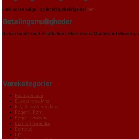
Læs vores salgs- og leveringsbetingelser
her!
Betalingsmuligheder
Du kan betale med VisaDankort, Mastercard, Mastercard Maestro, V
Varekategorier
Bea og Basse
Billeder med Mira
Billy, Sulajma og Jack
Bøger til Børn
Bøger til voksne
Børn og forældre
Børnetøj
DIY