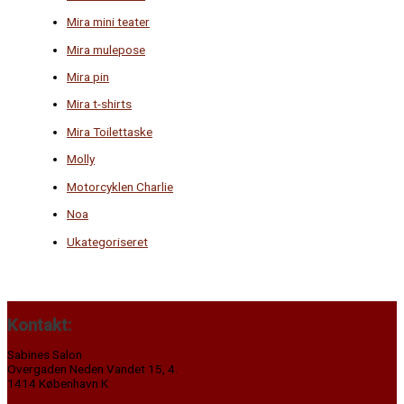
Mira mini teater
Mira mulepose
Mira pin
Mira t-shirts
Mira Toilettaske
Molly
Motorcyklen Charlie
Noa
Ukategoriseret
Kontakt:
Sabines Salon
Overgaden Neden Vandet 15, 4.
1414 København K