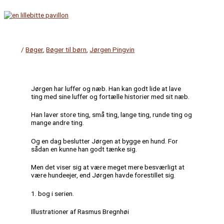
Gå
til
indholdet
Hovedmenu
/
Bøger
,
Bøger til børn
,
Jørgen Pingvin
Jørgen har luffer og næb. Han kan godt lide at lave
ting med sine luffer og fortælle historier med sit næb.
Han laver store ting, små ting, lange ting, runde ting og
mange andre ting.
Og en dag beslutter Jørgen at bygge en hund. For
sådan en kunne han godt tænke sig.
Men det viser sig at være meget mere besværligt at
være hundeejer, end Jørgen havde forestillet sig.
1. bog i serien.
Illustrationer af Rasmus Bregnhøi