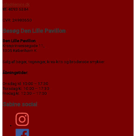
info@lemire.dk
tlf. 4093 6384
CVR: 24980650
Besøg Den Lille Pavillon
Den Lille Pavillon
Kronprinsessegade 11,
1305 København K
Salg af bøger, tegninger, krea-kits og broderede smykker.
Åbningstider:
Onsdag kl. 10:00 – 17:30
Torsdag kl. 10:00 – 17:30
Fredag kl. 12:00 – 17:00
Sabine social