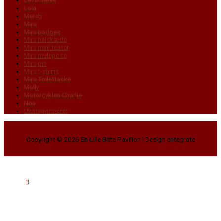
Let at læse
Lola
Merch
Mira
Mira badges
Mira halskæde
Mira mini teater
Mira mulepose
Mira pin
Mira t-shirts
Mira Toilettaske
Molly
Motorcyklen Charlie
Noa
Ukategoriseret
Copyright © 2026
En Lille Bitte Pavillon
| Design entegrate