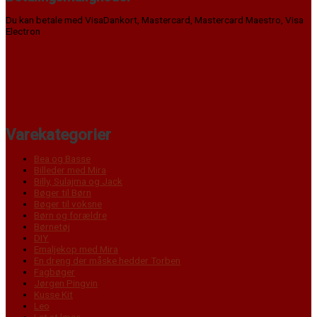
Du kan betale med VisaDankort, Mastercard, Mastercard Maestro, Visa
Electron
Varekategorier
Bea og Basse
Billeder med Mira
Billy, Sulajma og Jack
Bøger til Børn
Bøger til voksne
Børn og forældre
Børnetøj
DIY
Emaljekop med Mira
En dreng der måske hedder Torben
Fagbøger
Jørgen Pingvin
Kusse Kit
Leo