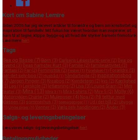
Kort om Sabine Lemire
Siden 2005 har jeg skrevet artikler til forældre og børn om kreativitet og
inspiration til familieliv. Mit fokus har været hvordan man inspirerer sit
barn til at tegne, klippe, bygge og alt hvad der styrker barnets finmotorik.
Læs mere
her!
Tags
Bea og Basse
(7)
Børn
(3)
Dea og
Carlsens Læsestarts-serie
(2)
Svend
(3)
Deas hamster Kurt
(3)
familieaktivitet
(3)
Familie
(2)
Forældre
(3)
Fantasi
(2)
Far
(2)
Feministisk
(2)
Fester
(1)
Forelsket
(1)
inspirationsbog
gør-det-selv-bog
(2)
håndarbejde
(2)
Husbåd
(1)
(7)
Jørgen Pingvin
(3)
Kærlighed
Kreabog
(2)
Kvindetegn
(2)
kys
(2)
(3)
Liva
(3)
Mini
Lejrskole
(2)
letlæsning
(2)
Louise Gram
(2)
Leg
(1)
Mira
(13)
Molly
(6)
teater
(3)
Mira t-shirts
(2)
Mire 5
(2)
Mira 3
(1)
Muleposer
(4)
På telttur med
Motorcyklen Charlie
(2)
Noa
(2)
klassen
(3)
sommerhus
(3)
Ud i det blå
(2)
teenagepiger
(1)
Uhygge
Ånder
(3)
Venner
(2)
Vælg selv handlingen
(2)
(1)
Unge piger
(1)
Salgs- og leveringsbetingelser
Læs vores salgs- og leveringsbetingelser
her!
Betalingsmuligheder