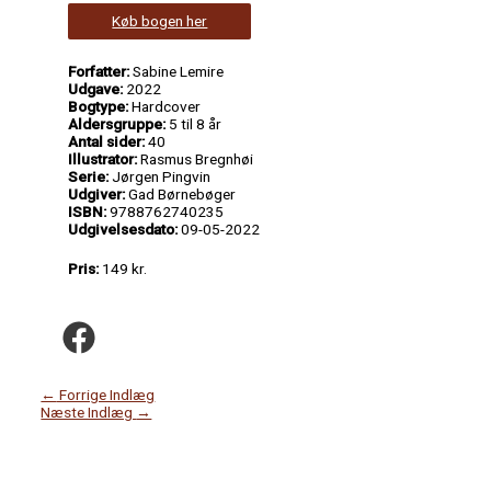
Køb bogen her
Forfatter:
Sabine Lemire
Udgave:
2022
Bogtype:
Hardcover
Aldersgruppe:
5 til 8 år
Antal sider:
40
Illustrator:
Rasmus Bregnhøi
Serie:
Jørgen Pingvin
Udgiver:
Gad Børnebøger
ISBN:
9788762740235
Udgivelsesdato:
09-05-2022
Pris:
149 kr.
←
Forrige Indlæg
Næste Indlæg
→