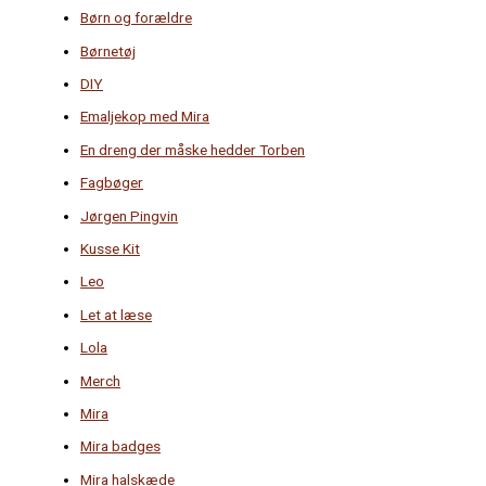
Børn og forældre
Børnetøj
DIY
Emaljekop med Mira
En dreng der måske hedder Torben
Fagbøger
Jørgen Pingvin
Kusse Kit
Leo
Let at læse
Lola
Merch
Mira
Mira badges
Mira halskæde