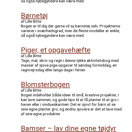
så også nybegyndere kan være med.
Børnetøj
af Lille Bitte
Bogen er til dig der gerne vil sy børnetøj selv. Projekterne
varierer i sværhedsgrad, men de fleste modeller er enkle,
så også nybegyndere kan være med.
Piger, et opgavehæfte
af Lille Bitte
Tegn, mal, skriv og regn i denne tykke aktivitetsbog med
masser af sjove pige-opgaver til søndag formiddag, en
regnvejrsdag eller lange dage i ferien.
Blomsterbogen
af Lille Bitte
Bogen indeholder både ideer til små, kreative projekter, I
kan lave sammen, og gode tips til at få planter til at gro i
haven eller i vindueskarmen. Det er sjovt for børn at se
sine egne planter gro, og endnu sjovere er det at lave mad
af sine egne produkter.
Bamser – lav dine egne tøjdyr