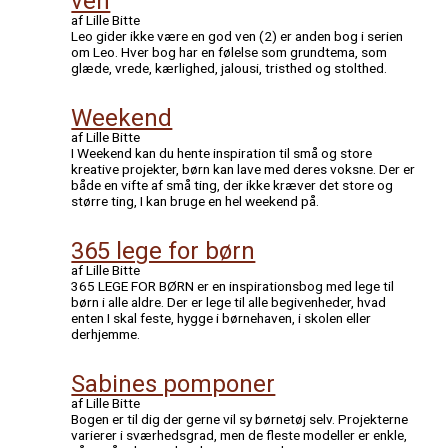
ven
af Lille Bitte
Leo gider ikke være en god ven (2) er anden bog i serien
om Leo. Hver bog har en følelse som grundtema, som
glæde, vrede, kærlighed, jalousi, tristhed og stolthed.
Weekend
af Lille Bitte
I Weekend kan du hente inspiration til små og store
kreative projekter, børn kan lave med deres voksne. Der er
både en vifte af små ting, der ikke kræver det store og
større ting, I kan bruge en hel weekend på.
365 lege for børn
af Lille Bitte
365 LEGE FOR BØRN er en inspirationsbog med lege til
børn i alle aldre. Der er lege til alle begivenheder, hvad
enten I skal feste, hygge i børnehaven, i skolen eller
derhjemme.
Sabines pomponer
af Lille Bitte
Bogen er til dig der gerne vil sy børnetøj selv. Projekterne
varierer i sværhedsgrad, men de fleste modeller er enkle,