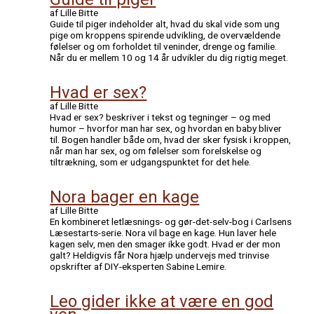
af Lille Bitte
Guide til piger indeholder alt, hvad du skal vide som ung
pige om kroppens spirende udvikling, de overvældende
følelser og om forholdet til veninder, drenge og familie.
Når du er mellem 10 og 14 år udvikler du dig rigtig meget.
Hvad er sex?
af Lille Bitte
Hvad er sex? beskriver i tekst og tegninger – og med
humor – hvorfor man har sex, og hvordan en baby bliver
til. Bogen handler både om, hvad der sker fysisk i kroppen,
når man har sex, og om følelser som forelskelse og
tiltrækning, som er udgangspunktet for det hele.
Nora bager en kage
af Lille Bitte
En kombineret letlæsnings- og gør-det-selv-bog i Carlsens
Læsestarts-serie. Nora vil bage en kage. Hun laver hele
kagen selv, men den smager ikke godt. Hvad er der mon
galt? Heldigvis får Nora hjælp undervejs med trinvise
opskrifter af DIY-eksperten Sabine Lemire.
Leo gider ikke at være en god