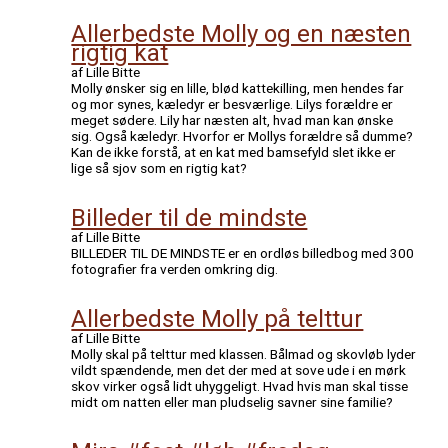
Allerbedste Molly og en næsten
rigtig kat
af Lille Bitte
Molly ønsker sig en lille, blød kattekilling, men hendes far
og mor synes, kæledyr er besværlige. Lilys forældre er
meget sødere. Lily har næsten alt, hvad man kan ønske
sig. Også kæledyr. Hvorfor er Mollys forældre så dumme?
Kan de ikke forstå, at en kat med bamsefyld slet ikke er
lige så sjov som en rigtig kat?
Billeder til de mindste
af Lille Bitte
BILLEDER TIL DE MINDSTE er en ordløs billedbog med 300
fotografier fra verden omkring dig.
Allerbedste Molly på telttur
af Lille Bitte
Molly skal på telttur med klassen. Bålmad og skovløb lyder
vildt spændende, men det der med at sove ude i en mørk
skov virker også lidt uhyggeligt. Hvad hvis man skal tisse
midt om natten eller man pludselig savner sine familie?