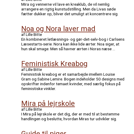
Mira og vennerne vil lave en kreaklub, de vil nemlig
arrangere en rigtig kunstudstilling. Men da Livas søde
fætter dukker op, bliver det umuligt at koncentrere sig.
Noa og Nora laver mad
af Lille Bitte
En kombineret letlæsnings- og gør-det-selv-bog i Carlsens
Læsestarts-serie. Nora kan ikke lide ærter. Noa siger, at
hun skal smage. Men så havner ærten i Noras næse …
Feministisk Kreabog
af Lille Bitte
Feministisk kreabog er et samarbejde imellem Louise
Gram og Sabine Lemire. Bogen indeholder 50 designs med
opskrifter indenfor temaet kvinder, med særlig fokus på
feministiske vinkler.
Mira på lejrskole
af Lille Bitte
I Mira på lejrskole er det dig, der er med til at bestemme
handlingen og beslutte, hvordan Miras tur udvikler sig.
Guide til piger