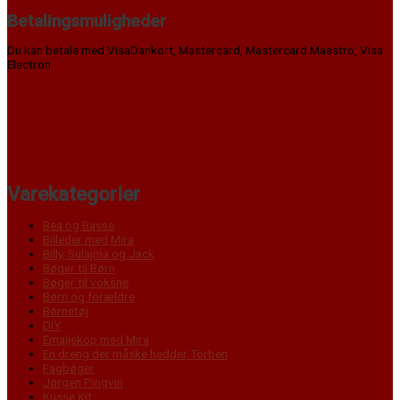
Betalingsmuligheder
Du kan betale med VisaDankort, Mastercard, Mastercard Maestro, Visa
Electron
Varekategorier
Bea og Basse
Billeder med Mira
Billy, Sulajma og Jack
Bøger til Børn
Bøger til voksne
Børn og forældre
Børnetøj
DIY
Emaljekop med Mira
En dreng der måske hedder Torben
Fagbøger
Jørgen Pingvin
Kusse Kit