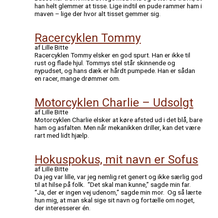
han helt glemmer at tisse. Lige indtil en pude rammer ham i
maven – lige der hvor alt tisset gemmer sig.
Racercyklen Tommy
af Lille Bitte
Racercyklen Tommy elsker en god spurt. Han er ikke til
rust og flade hjul. Tommys stel står skinnende og
nypudset, og hans dæk er hårdt pumpede. Han er sådan
en racer, mange drømmer om.
Motorcyklen Charlie – Udsolgt
af Lille Bitte
Motorcyklen Charlie elsker at køre afsted ud i det blå, bare
ham og asfalten. Men når mekanikken driller, kan det være
rart med lidt hjælp.
Hokuspokus, mit navn er Sofus
af Lille Bitte
Da jeg var lille, var jeg nemlig ret genert og ikke særlig god
til at hilse på folk. “Det skal man kunne,” sagde min far.
“Ja, der er ingen vej udenom,” sagde min mor. Og så lærte
hun mig, at man skal sige sit navn og fortælle om noget,
der interesserer én.