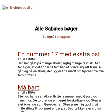
Gå
til
indholdet
Hovedmenu
Alle Sabines bøger
Se også i shoppen
En nummer 17 med ekstra ost
af Lille Bitte
Jeg har gået på mange skoler, rigtig mange faktisk. Min
far siger, at det ligger til familien at prøve sig lidt frem. Nu
går jeg på en skole, der ligger lige rundt om hjørnet fra min
fars pizzeria.
Målbart
af Lille Bitte
Sten og hans søn Aksel flytter sammen med Georg og
hans mor. De to drenge er meget forskellige – og Sten er
slet ikke lige som Georges far. Sten er nemlig god til at
måle alting. Problemet er bare, at Georg ikke føler sig så