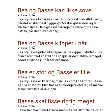
Bea og Basse kan ikke sove
af Lille Bitte
Bea og Basse kan ikke sove. Hvorfor skal man altid i seng,
når det er allermest hyggeligt! Måske spiser mor og far
slik helt alene. Heldigvis må tvillingerne være oppe hele
natten, når det bliver lørdag.
Bea og Basse klipper i hår
af Lille Bitte
Bea og Basse gider ikke tegne, så de klipper i stedet. Hvis
man bliver træt af at klippe i papir, er der heldigvis meget
andet at klippe i – hår for eksempel.
Bea er stor og Basse er lille
af Lille Bitte
Bea og Basse er tvillinger, men Bea kom lige lidt før Basse,
så hun er størst. Men Basse er modigere end far, så måske
er han slet ikke så lille igen.
Basse skal tisse rigtig meget
af Lille Bitte
Basse har travlt med at lege med Rita og Otto. Så travlt, at