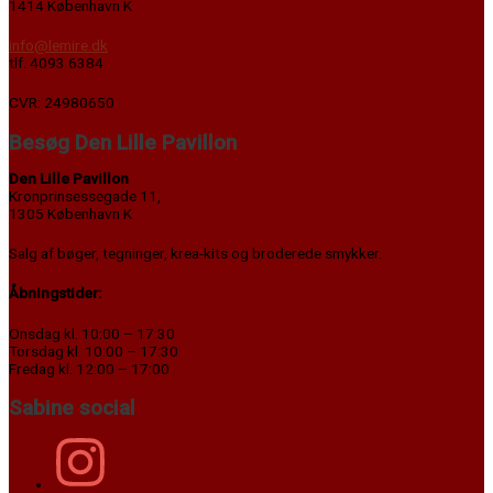
1414 København K
info@lemire.dk
tlf. 4093 6384
CVR: 24980650
Besøg Den Lille Pavillon
Den Lille Pavillon
Kronprinsessegade 11,
1305 København K
Salg af bøger, tegninger, krea-kits og broderede smykker.
Åbningstider:
Onsdag kl. 10:00 – 17:30
Torsdag kl. 10:00 – 17:30
Fredag kl. 12:00 – 17:00
Sabine social