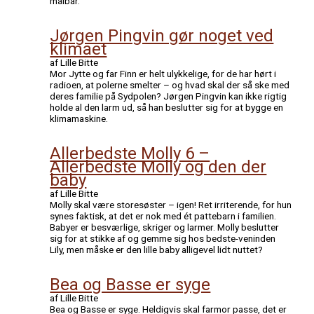
målbar.
Jørgen Pingvin gør noget ved
klimaet
af Lille Bitte
Mor Jytte og far Finn er helt ulykkelige, for de har hørt i
radioen, at polerne smelter – og hvad skal der så ske med
deres familie på Sydpolen? Jørgen Pingvin kan ikke rigtig
holde al den larm ud, så han beslutter sig for at bygge en
klimamaskine.
Allerbedste Molly 6 –
Allerbedste Molly og den der
baby
af Lille Bitte
Molly skal være storesøster – igen! Ret irriterende, for hun
synes faktisk, at det er nok med ét pattebarn i familien.
Babyer er besværlige, skriger og larmer. Molly beslutter
sig for at stikke af og gemme sig hos bedste-veninden
Lily, men måske er den lille baby alligevel lidt nuttet?
Bea og Basse er syge
af Lille Bitte
Bea og Basse er syge. Heldigvis skal farmor passe, det er