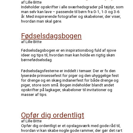
af Lille Bitte
Indeholder opskrifter i alle sværhedsgrader på tøjdyr, som
man selv kan lave – passende til børn fra 0-1, 1-3 og 3-6
år. Med inspirerende fotografier og skabeloner, der viser,
hvordan man skal gøre.
Fødselsdagsbogen
af Lille Bitte
Fødselsdagsbogen er en inspirationsbog fuld af sjove
ideer og tips til, hvordan man kan holde en rigtig skøn
børnefødselsdag.
Fødselsdagsfesterne er inddelt i temaer. Der er fx den
lyserøde prinsessefest for piger og den uhyggelige fest
for drenge og en skæg indianerfest for både drenge og
piger, store som små. Bogen indeholder blandt andet
opskrifter på lagkager, skabeloner til invitationer og
masser af tips.
Opfør dig ordentligt
af Lille Bitte
Opfør dig ordentligt er et opslagsværk med gode råd til,
hvordan vi kan skabe nogle gode rammer, der gør det rart