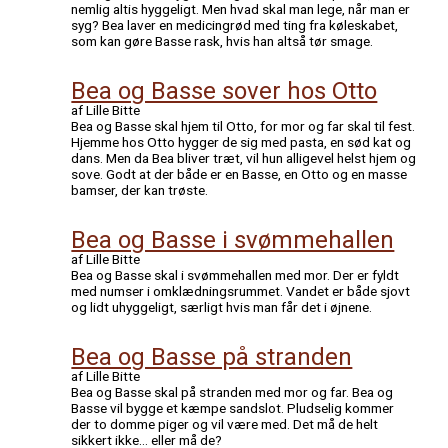
nemlig altis hyggeligt. Men hvad skal man lege, når man er
syg? Bea laver en medicingrød med ting fra køleskabet,
som kan gøre Basse rask, hvis han altså tør smage.
Bea og Basse sover hos Otto
af Lille Bitte
Bea og Basse skal hjem til Otto, for mor og far skal til fest.
Hjemme hos Otto hygger de sig med pasta, en sød kat og
dans. Men da Bea bliver træt, vil hun alligevel helst hjem og
sove. Godt at der både er en Basse, en Otto og en masse
bamser, der kan trøste.
Bea og Basse i svømmehallen
af Lille Bitte
Bea og Basse skal i svømmehallen med mor. Der er fyldt
med numser i omklædningsrummet. Vandet er både sjovt
og lidt uhyggeligt, særligt hvis man får det i øjnene.
Bea og Basse på stranden
af Lille Bitte
Bea og Basse skal på stranden med mor og far. Bea og
Basse vil bygge et kæmpe sandslot. Pludselig kommer
der to domme piger og vil være med. Det må de helt
sikkert ikke… eller må de?