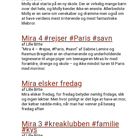
Molly skal starte på en ny skole. Der er virkelig mange børn
over det hele, og Molly kender ikke en eneste. Allerbedste
Molly er en serie om venskaber og drømme men også om
at have verdens mest irriterende og mest fantastiske
lillebror.
Mira 4 #rejser #Paris #savn
af Lille Bitte
“Mira 4 – #rejse, #Paris, #savn” af Sabine Lemire og
Rasmus Bregnhøi er en charmerende og underholdende
tegneserie til unge piger om teenageren Miras liv med
forældre, drenge og skole – og ikke mindst turen til Paris
med mormor.
Mira elsker fredag
af Lille Bitte
Mira elsker fredag, for fredag betyder nemlig fridage, slik
og ingen lektier. Men hvor pinligt er det lige at have en mor,
der køber nødde-miks, når man har venner på besøg
fredag aften
Mira 3 #kreaklubben #familie
#kys
af Lille Bitte