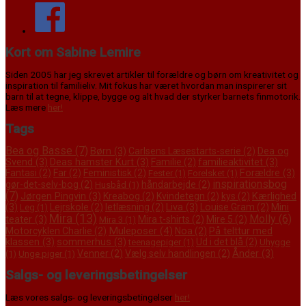
Kort om Sabine Lemire
Siden 2005 har jeg skrevet artikler til forældre og børn om kreativitet og
inspiration til familieliv. Mit fokus har været hvordan man inspirerer sit
barn til at tegne, klippe, bygge og alt hvad der styrker barnets finmotorik.
Læs mere
her!
Tags
Bea og Basse
(7)
Børn
(3)
Dea og
Carlsens Læsestarts-serie
(2)
Svend
(3)
Deas hamster Kurt
(3)
familieaktivitet
(3)
Familie
(2)
Forældre
(3)
Fantasi
(2)
Far
(2)
Feministisk
(2)
Fester
(1)
Forelsket
(1)
inspirationsbog
gør-det-selv-bog
(2)
håndarbejde
(2)
Husbåd
(1)
(7)
Jørgen Pingvin
(3)
Kærlighed
Kreabog
(2)
Kvindetegn
(2)
kys
(2)
(3)
Liva
(3)
Mini
Lejrskole
(2)
letlæsning
(2)
Louise Gram
(2)
Leg
(1)
Mira
(13)
Molly
(6)
teater
(3)
Mira t-shirts
(2)
Mire 5
(2)
Mira 3
(1)
Muleposer
(4)
På telttur med
Motorcyklen Charlie
(2)
Noa
(2)
klassen
(3)
sommerhus
(3)
Ud i det blå
(2)
teenagepiger
(1)
Uhygge
Ånder
(3)
Venner
(2)
Vælg selv handlingen
(2)
(1)
Unge piger
(1)
Salgs- og leveringsbetingelser
Læs vores salgs- og leveringsbetingelser
her!