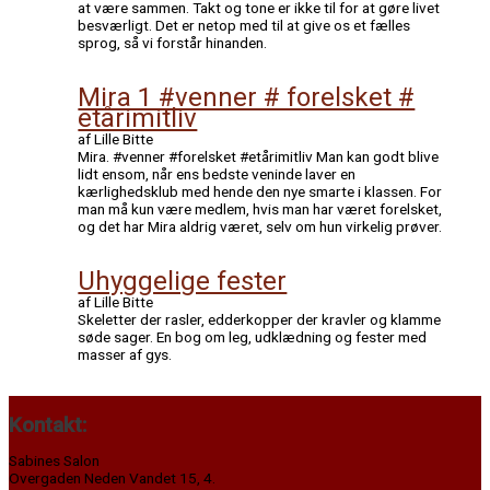
at være sammen. Takt og tone er ikke til for at gøre livet
besværligt. Det er netop med til at give os et fælles
sprog, så vi forstår hinanden.
Mira 1 #venner # forelsket #
etårimitliv
af Lille Bitte
Mira. #venner #forelsket #etårimitliv Man kan godt blive
lidt ensom, når ens bedste veninde laver en
kærlighedsklub med hende den nye smarte i klassen. For
man må kun være medlem, hvis man har været forelsket,
og det har Mira aldrig været, selv om hun virkelig prøver.
Uhyggelige fester
af Lille Bitte
Skeletter der rasler, edderkopper der kravler og klamme
søde sager. En bog om leg, udklædning og fester med
masser af gys.
Kontakt:
Sabines Salon
Overgaden Neden Vandet 15, 4.