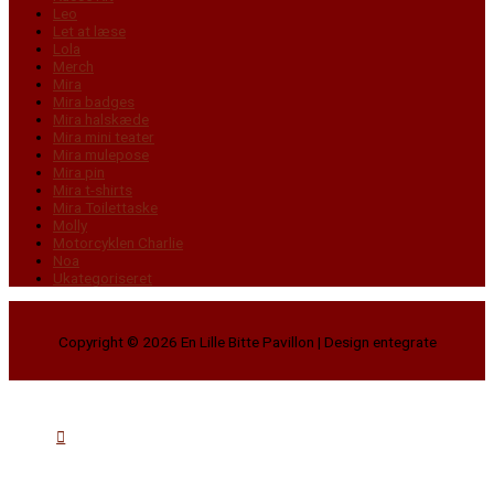
Leo
Let at læse
Lola
Merch
Mira
Mira badges
Mira halskæde
Mira mini teater
Mira mulepose
Mira pin
Mira t-shirts
Mira Toilettaske
Molly
Motorcyklen Charlie
Noa
Ukategoriseret
Copyright © 2026
En Lille Bitte Pavillon
| Design entegrate