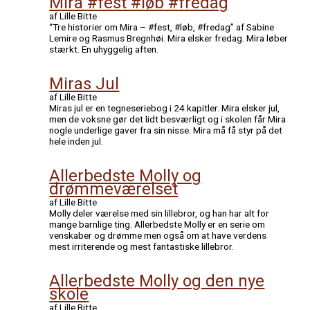
Mira #fest #løb #fredag
af Lille Bitte
“Tre historier om Mira – #fest, #løb, #fredag” af Sabine
Lemire og Rasmus Bregnhøi. Mira elsker fredag. Mira løber
stærkt. En uhyggelig aften.
Miras Jul
af Lille Bitte
Miras jul er en tegneseriebog i 24 kapitler. Mira elsker jul,
men de voksne gør det lidt besværligt og i skolen får Mira
nogle underlige gaver fra sin nisse. Mira må få styr på det
hele inden jul.
Allerbedste Molly og
drømmeværelset
af Lille Bitte
Molly deler værelse med sin lillebror, og han har alt for
mange barnlige ting. Allerbedste Molly er en serie om
venskaber og drømme men også om at have verdens
mest irriterende og mest fantastiske lillebror.
Allerbedste Molly og den nye
skole
af Lille Bitte