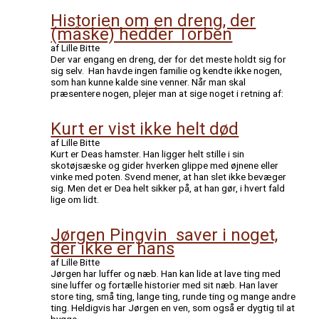
Historien om en dreng, der
(måske) hedder Torben
af Lille Bitte
Der var engang en dreng, der for det meste holdt sig for
sig selv. Han havde ingen familie og kendte ikke nogen,
som han kunne kalde sine venner. Når man skal
præsentere nogen, plejer man at sige noget i retning af:
Kurt er vist ikke helt død
af Lille Bitte
Kurt er Deas hamster. Han ligger helt stille i sin
skotøjsæske og gider hverken glippe med øjnene eller
vinke med poten. Svend mener, at han slet ikke bevæger
sig. Men det er Dea helt sikker på, at han gør, i hvert fald
lige om lidt.
Jørgen Pingvin saver i noget,
der ikke er hans
af Lille Bitte
Jørgen har luffer og næb. Han kan lide at lave ting med
sine luffer og fortælle historier med sit næb. Han laver
store ting, små ting, lange ting, runde ting og mange andre
ting. Heldigvis har Jørgen en ven, som også er dygtig til at
bygge.